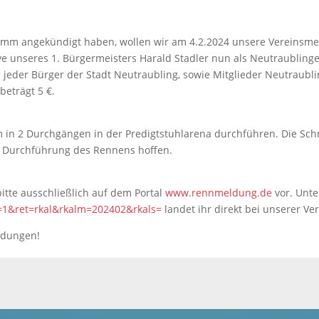
amm angekündigt haben, wollen wir am 4.2.2024 unsere Vereinsmei
ive unseres 1. Bürgermeisters Harald Stadler nun als Neutraubling
d jeder Bürger der Stadt Neutraubling, sowie Mitglieder Neutraubl
beträgt 5 €.
 in 2 Durchgängen in der Predigtstuhlarena durchführen. Die Schn
he Durchführung des Rennens hoffen.
tte ausschließlich auf dem Portal
www.rennmeldung.de
vor. Unte
1&ret=rkal&rkalm=202402&rkals=
landet ihr direkt bei unserer Ve
ldungen!