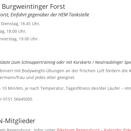
 Burgweintinger Forst
orst, Einfahrt gegenüber der HEM Tankstelle
 Dienstag, 18.45 Uhr,
ag, 18:00 Uhr,
nnerstag, 19.00 Uhr.
d Gäste (zum Schnuppertraining oder mit Kurskarte / Neutraublinger Sp
mbiniert mit Bodyweight-Übungen an der frischen Luft fördern die K
edermann/frau und jedes Alter geeignet.
 – 10 Min/km, je nach Temperatur, Tagesfitness des/der Läufer – i
ter 0151 56645005
N-Mitglieder
eam Regensburg: Infos unter
Biketeam Regensburg – Kalender (bi