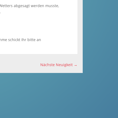
 Wetters abgesagt werden musste,
.
hme schickt Ihr bitte an
Nächste Neuigkeit
→